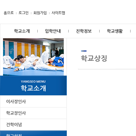
홈으로
로그인
회원가입
사이트맵
학교소개
입학안내
진학정보
학교생활
학교상징
학교소개
이사장인사
학교장인사
건학이념