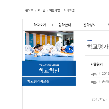
홈으로
로그인
회원가입
사이트맵
학교소개
입학안내
진학정보
학교평가
학교혁신
20
제목
학교평가자료실
송정
이름
2015학년