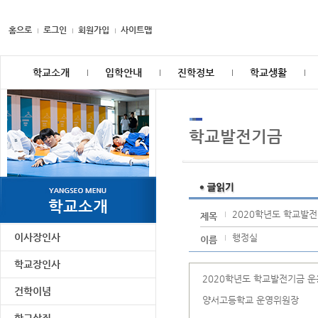
홈으로
로그인
회원가입
사이트맵
학교소개
입학안내
진학정보
학교생활
학교발전기금
학교소개
2020학년도 학교발
제목
이사장인사
행정실
이름
학교장인사
2020학년도 학교발전기금 
건학이념
양서고등학교 운영위원장