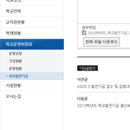
학교상징
학교연혁
교직원현황
첨부파일
학생현황
2020학년도_학교발전기금_
전체 파일 다운로드
학교운영위원회
운영규정
구성현황
운영현황
인쇄하기
학교발전기금
이전글
시설현황
2020.3 발전기금 접수 및 집행
오시는길
다음글
2019학년도 학교발전기금 결산