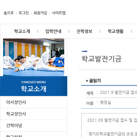
홈으로
로그인
회원가입
사이트맵
학교소개
입학안내
진학정보
학교생활
학교발전기금
학교소개
2021.9 발전기금 접
제목
이사장인사
행정실
이름
학교장인사
2021.09 발전기금 접수 및
건학이념
'경기도학교발전기금의 조성,운