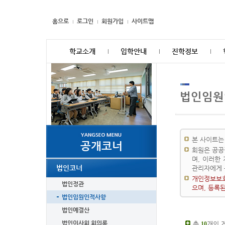
홈으로
로그인
회원가입
사이트맵
학교소개
입학안내
진학정보
법인임원
본 사이트는
공개코너
회원은 공공
며, 이러한
법인코너
관리자에게 
개인정보보호
법인정관
으며, 등록
법인임원인적사항
법인예결산
법인이사회 회의록
총
개의 
10