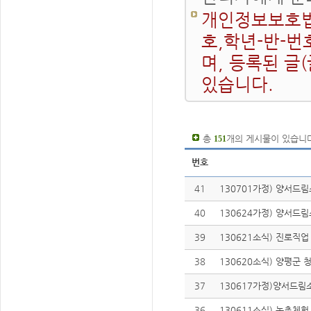
개인정보보호법
호,학년-반-번
며, 등록된 글
있습니다.
총
개의 게시물이 있습니다
151
번호
41
130701가정) 양서드
40
130624가정) 양서드
39
130621소식) 진로직업
38
130620소식) 양평군 
37
130617가정)양서드림
36
130611소식) 농촌체험