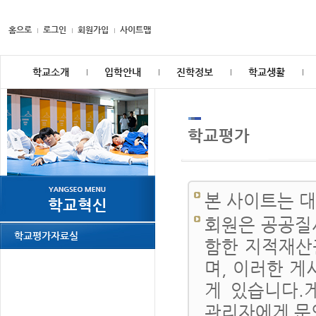
홈으로
로그인
회원가입
사이트맵
학교소개
입학안내
진학정보
학교생활
학교평가
본 사이트는 
학교혁신
회원은 공공질
학교평가자료실
함한 지적재산
며, 이러한 게
게 있습니다.
관리자에게 문