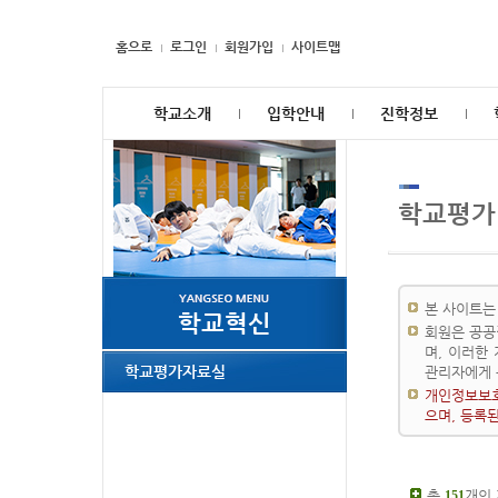
홈으로
로그인
회원가입
사이트맵
학교소개
입학안내
진학정보
학교평가
본 사이트는
학교혁신
회원은 공공
며, 이러한
학교평가자료실
관리자에게 
개인정보보호
으며, 등록
총
개의
151