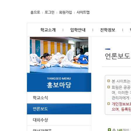
홈으로
로그인
회원가입
사이트맵
학교소개
입학안내
진학정보
언론보도
본 사이트는
홍보마당
회원은 공공
며, 이러한
학교소식
관리자에게 
개인정보보호
언론보도
으며, 등록
대외수상
총
개의
148