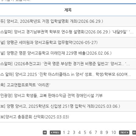
제목
듀] 양서고, 2026학년도 거점 입학설명회 개최(2026.06.29.)
스알파] 양서고 경기남부권역 학부모 연수형 설명회(2026.06.29.) '내달9일' '...
널] 양평군 세미원과 양서고등학교 업무협약(2026-05-27)
널] 양평군 명문 양서고등학교 미래인재 229명 배출(2026.02.06.)
스알파] (2026추천고교) '전국 명문 부상한 경기권 비평준 일반고' 양서고.. '...
스 알파] 양서고 2025 '진학 마스터클래스 in 양서’ 성료.. 학생/학부모 600여...
육] 고교연합프로젝트 '아리온'
민광장] 양서고 학생들, 교복 판매수익금 전액 장애인시설 기부
보] 양평 양서고, 2025학년도 신입생 251명 입학식 개최(2025.03.06.)
보]양서고 총동문회 산악회(2025.03.03)
1
2
3
4
5
6
7
8
9
10