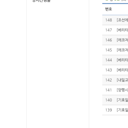
양서간행물
번호
148
[조선에
147
[베리타
146
[에코저
145
[에코저
144
[베리타
143
[베리타
142
[내일교
141
[양평시
140
[기호일
139
[기호일