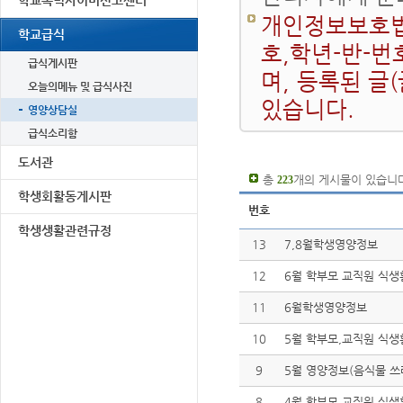
학교폭력사이버신고센터
개인정보보호법
학교급식
호,학년-반-번
급식게시판
며, 등록된 글
오늘의메뉴 및 급식사진
있습니다.
영양상담실
급식소리함
도서관
총
개의 게시물이 있습니다
223
학생회활동게시판
번호
학생생활관련규정
13
7,8월학생영양정보
12
6월 학부모 교직원 식
11
6월학생영양정보
10
5월 학부모,교직원 식
9
5월 영양정보(음식물 
8
4월 학부모 교직원 식생