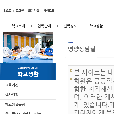
홈으로
로그인
회원가입
사이트맵
학교소개
입학안내
진학정보
학교생활
영양상담실
본 사이트는 
학교생활
회원은 공공질
교육과정
함한 지적재산
학사일정
며, 이러한 게
게 있습니다.
학교생활규정
관리자에게 문