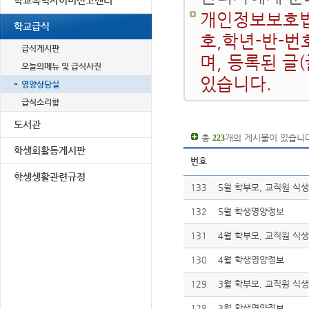
학교폭력사이버신고센터
개인정보보호법
학교급식
호,학년-반-번
급식게시판
며, 등록된 글
오늘의메뉴 및 급식사진
있습니다.
영양상담실
급식소리함
도서관
총
개의 게시물이 있습니다
223
학생회활동게시판
번호
학생생활관련규정
133
5월 학부모, 교직원 식
132
5월 학생영양정보
131
4월 학부모, 교직원 식
130
4월 학생영양정보
129
3월 학부모, 교직원 식
128
3월 학생영양정보