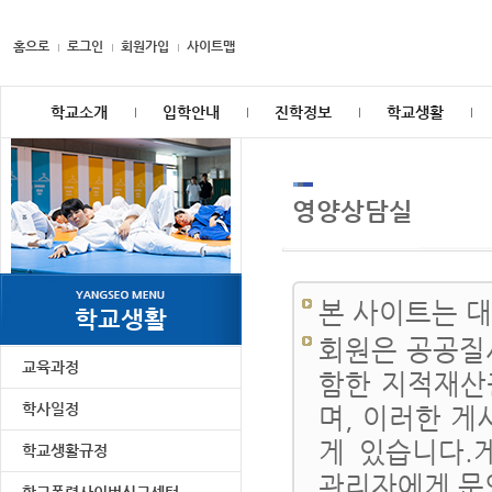
홈으로
로그인
회원가입
사이트맵
학교소개
입학안내
진학정보
학교생활
영양상담실
본 사이트는 
학교생활
회원은 공공질
교육과정
함한 지적재산
학사일정
며, 이러한 게
게 있습니다.
학교생활규정
관리자에게 문