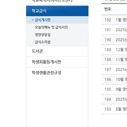
학교폭력사이버신고센터
번호
학교급식
192
1월 
급식게시판
오늘의메뉴 및 급식사진
191
2025
영양상담실
190
2025
급식소리함
189
12월
도서관
188
11월
학생회활동게시판
187
2025
학생생활관련규정
186
10월
185
9월 
184
2025
183
8월 