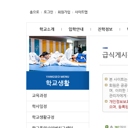
홈으로
로그인
회원가입
사이트맵
학교소개
입학안내
진학정보
급식게시
본 사이트는
학교생활
회원은 공공
며, 이러한
교육과정
관리자에게 
개인정보보호
학사일정
으며, 등록
학교생활규정
총
개의
202