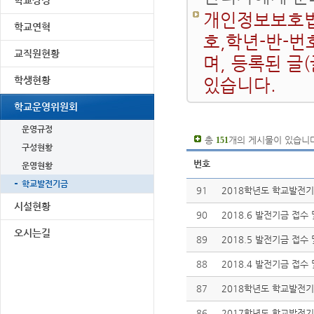
학교상징
개인정보보호법
학교연혁
호,학년-반-번
교직원현황
며, 등록된 글
학생현황
있습니다.
학교운영위원회
운영규정
총
개의 게시물이 있습니다
151
구성현황
번호
운영현황
학교발전기금
91
2018학년도 학교발전기
시설현황
90
2018.6 발전기금 접수
오시는길
89
2018.5 발전기금 접수
88
2018.4 발전기금 접수
87
2018학년도 학교발전기
86
2017학년도 학교발전기