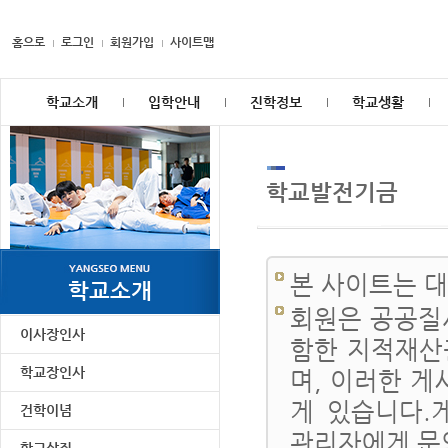
홈으로
로그인
회원가입
사이트맵
학교소개
입학안내
진학정보
학교생활
학교발전기금
본 사이트는 
학교소개
회원은 공공질
이사장인사
함한 지적재산
학교장인사
며, 이러한 게
게 있습니다.
건학이념
관리자에게 문