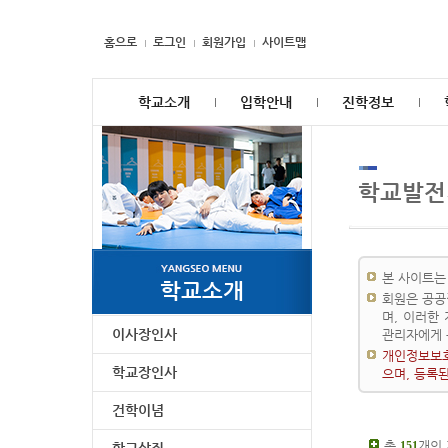
홈으로
로그인
회원가입
사이트맵
학교소개
입학안내
진학정보
학교발전
본 사이트는
학교소개
회원은 공공
며, 이러한
이사장인사
관리자에게 
개인정보보호
학교장인사
으며, 등록
건학이념
총
개의
151