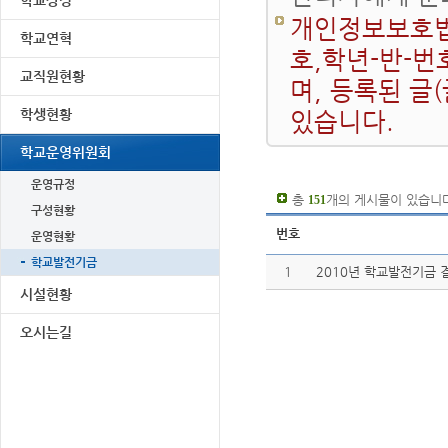
학교상징
개인정보보호법
학교연혁
호,학년-반-번
교직원현황
며, 등록된 글
학생현황
있습니다.
학교운영위원회
운영규정
총
개의 게시물이 있습니다
151
구성현황
번호
운영현황
학교발전기금
1
2010년 학교발전기금
시설현황
오시는길