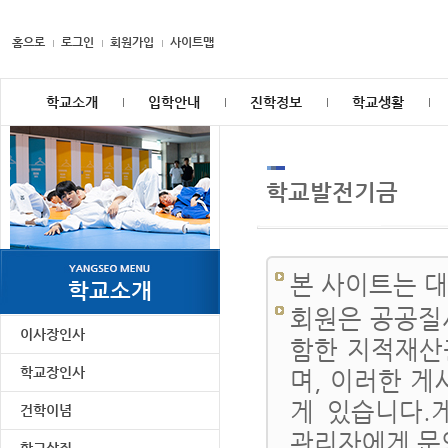
홈으로
로그인
회원가입
사이트맵
학교소개
입학안내
진학정보
학교생활
학교발전기금
본 사이트는 
학교소개
회원은 공공질
이사장인사
함한 지적재산
학교장인사
며, 이러한 게
게 있습니다.
건학이념
관리자에게 문