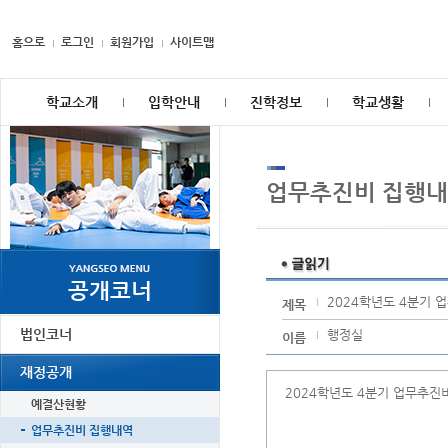
홈으로
로그인
회원가입
사이트맵
학교소개
입학안내
진학정보
학교생활
업무추진비 집행
공개코너
2024학년도 4분기 
제목
법인코너
행정실
이름
재정공개
2024학년도 4분기 업무추진
예결산현황
업무추진비 집행내역