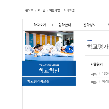
홈으로
로그인
회원가입
사이트맵
학교소개
입학안내
진학정보
학교평가
학교혁신
130
제목
학교평가자료실
어경
이름