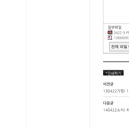
첨부파일
0422-3.
136660
전체 파일
인쇄하기
이전글
130422가정)
다음글
140422소식)