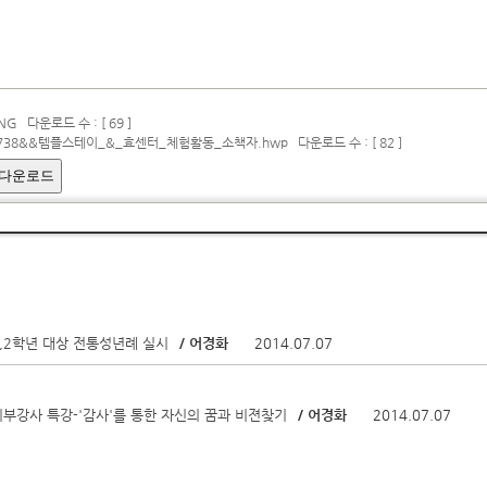
PNG
다운로드 수 : [ 69 ]
9738&&템플스테이_&_효센터_체험활동_소책자.hwp
다운로드 수 : [ 82 ]
 다운로드
 1,2학년 대상 전통성년례 실시
/ 어경화
2014.07.07
 외부강사 특강-'감사'를 통한 자신의 꿈과 비젼찾기
/ 어경화
2014.07.07