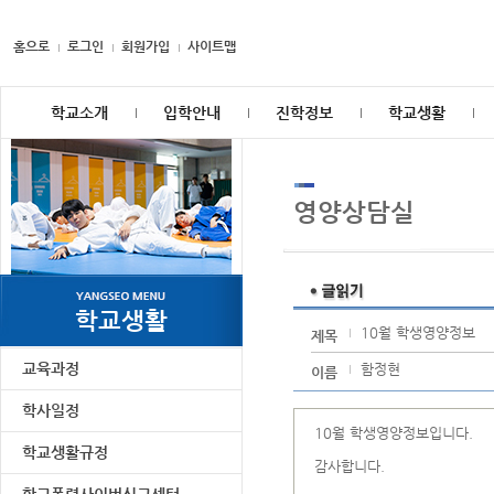
홈으로
로그인
회원가입
사이트맵
학교소개
입학안내
진학정보
학교생활
영양상담실
학교생활
10월 학생영양정보
제목
교육과정
함정현
이름
학사일정
10월 학생영양정보입니다.
학교생활규정
감사합니다.